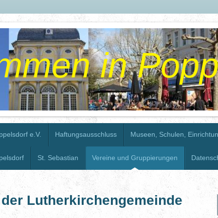
ommen in Popp
ppelsdorf e.V.
Haftungsausschluss
Museen, Schulen, Einrichtu
pelsdorf
St. Sebastian
Vereine und Gruppierungen
Datensc
der Lutherkirchengemeinde