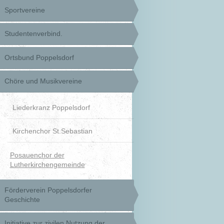
Sportvereine
Studentenverbind.
Ortsbund Poppelsdorf
Chöre und Musikvereine
Liederkranz Poppelsdorf
Kirchenchor St.Sebastian
Posauenchor der
Lutherkirchengemeinde
Förderverein Poppelsdorfer
Geschichte
Initiative zur zivilen Nutzung der