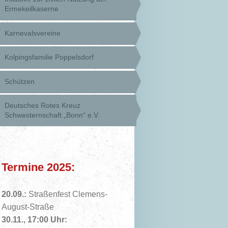
Ermekeilkaserne
Karnevalsvereine
Kolpingsfamilie Poppelsdorf
Schützen
Deutsches Rotes Kreuz
Schwesternschaft „Bonn“ e.V.
Termine 2025:
20.09.:
Straßenfest Clemens-
August-Straße
30.11., 17:00 Uhr: